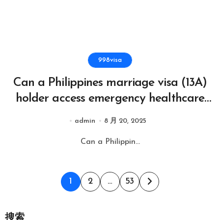
998visa
Can a Philippines marriage visa (13A)
holder access emergency healthcare
anywhere in the country?
admin
8 月 20, 2025
Can a Philippin...
文
1
2
…
53
章
分
搜索