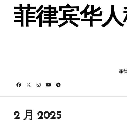
跳
转
菲律宾华人移
到
内
容
菲律
2 月 2025