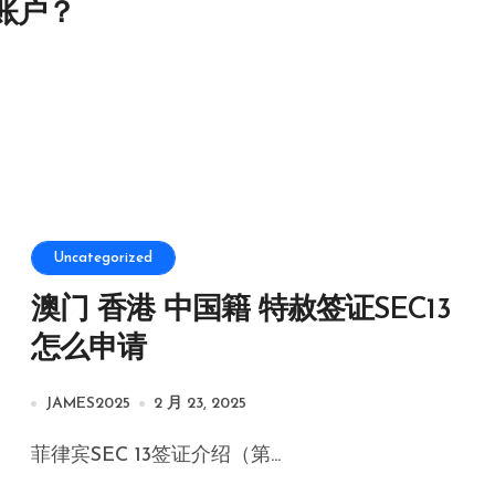
账户？
Uncategorized
澳门 香港 中国籍 特赦签证SEC13
怎么申请
JAMES2025
2 月 23, 2025
菲律宾SEC 13签证介绍（第...