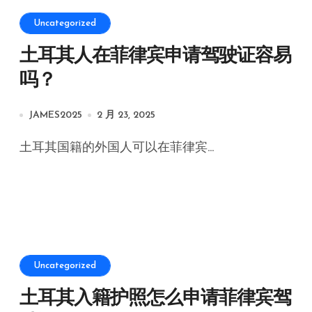
Uncategorized
土耳其人在菲律宾申请驾驶证容易
吗？
JAMES2025
2 月 23, 2025
土耳其国籍的外国人可以在菲律宾...
Uncategorized
土耳其入籍护照怎么申请菲律宾驾