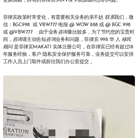
更换国籍，持有的菲律宾SRRV绿卡就面临同步的问题。
菲律宾政策时常变化，有需要相关业务的亲不妨
联系
我们，微
信：BGC998 或 VBW777 电报 @ WOW 888 或 @ BGC 998
或 @VBW777 . 由于业务
咨询
量比较多，为了节约您的宝贵时
间，
咨询
请主动告知
咨询
业务和问题，菲律宾 998 华 人
移民
顾问
是菲律宾MAKATI 实体注册公司，在菲律宾已经有超过18
年服务经验，客户 隐私安全保护服务可靠，业务提交可以安排
工作人员上门取件或前往我们办公室提交 。