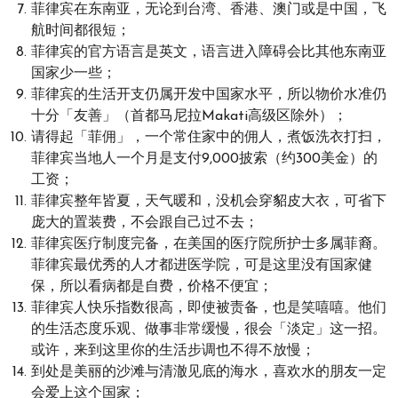
菲律宾在东南亚，无论到台湾、香港、澳门或是中国，飞
航时间都很短；
菲律宾的官方语言是英文，语言进入障碍会比其他东南亚
国家少一些；
菲律宾的生活开支仍属开发中国家水平，所以物价水准仍
十分「友善」（首都马尼拉Makati高级区除外）；
请得起「菲佣」，一个常住家中的佣人，煮饭洗衣打扫，
菲律宾当地人一个月是支付9,000披索（约300美金）的
工资；
菲律宾整年皆夏，天气暖和，没机会穿貂皮大衣，可省下
庞大的置装费，不会跟自己过不去；
菲律宾医疗制度完备，在美国的医疗院所护士多属菲裔。
菲律宾最优秀的人才都进医学院，可是这里没有国家健
保，所以看病都是自费，价格不便宜；
菲律宾人快乐指数很高，即使被责备，也是笑嘻嘻。他们
的生活态度乐观、做事非常缓慢，很会「淡定」这一招。
或许，来到这里你的生活步调也不得不放慢；
到处是美丽的沙滩与清澈见底的海水，喜欢水的朋友一定
会爱上这个国家；