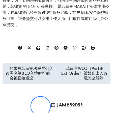
较多，为了节约您的宝贵时间，咨询请主动告知咨询业务和问
题，菲律宾 998 华 人 移民顾问 是菲律宾MAKATI 实体注册公
司，在菲律宾已经有超过19年服务经验，客户 隐私安全保护服
务可靠，业务提交可以安排工作人员上门取件或前往我们办公
室提交 。
文
如果被菲律宾移民局列入
菲律宾WLO（Watch
黑名单BLO入境时可能
List Order）被禁止出入
章
会被直接遣返
境怎么解除
导
航
由
JAMES2025