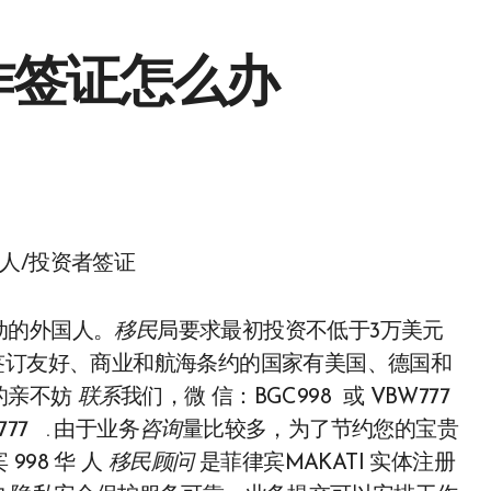
工作签证怎么办
人/投资者签证
动的外国人。
移民
局要求最初投资不低于3万美元
签订友好、商业和航海条约的国家有美国、德国和
的亲不妨
联系
我们，微 信：BGC998 或 VBW777
777 . 由于业务
咨询
量比较多，为了节约您的宝贵
998 华 人
移民
顾问
是菲律宾MAKATI 实体注册