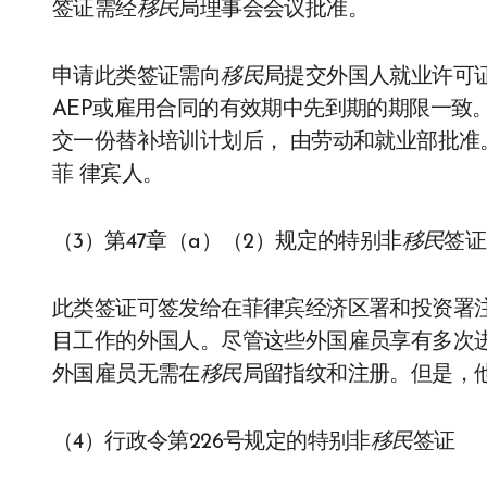
签证需经
移民
局理事会会议批准。
申请此类签证需向
移民
局提交外国人就业许可证
AEP或雇用合同的有效期中先到期的期限一致。
交一份替补培训计划后， 由劳动和就业部批
菲 律宾人。
（3）第47章（a）（2）规定的特别非
移民
签证
此类签证可签发给在菲律宾经济区署和投资署
目工作的外国人。尽管这些外国雇员享有多次
外国雇员无需在
移民
局留指纹和注册。但是，他
（4）行政令第226号规定的特别非
移民
签证