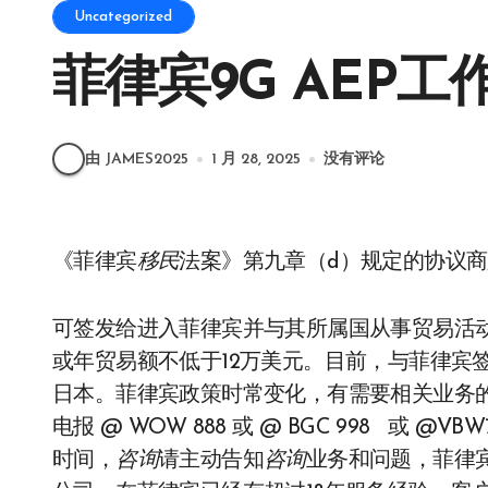
Uncategorized
菲律宾9G AEP
由 JAMES2025
1 月 28, 2025
没有评论
《菲律宾
移民
法案》第九章（d）规定的协议商
可签发给进入菲律宾并与其所属国从事贸易活
或年贸易额不低于12万美元。目前，与菲律宾
日本。菲律宾政策时常变化，有需要相关业务
电报 @ WOW 888 或 @ BGC 998 或 @VBW
时间，
咨询
请主动告知
咨询
业务和问题，菲律宾 