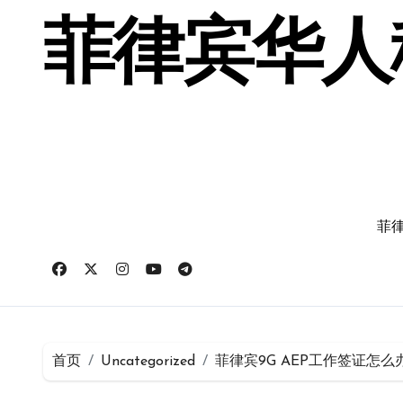
跳
转
菲律宾华人移
到
内
容
菲律
首页
Uncategorized
菲律宾9G AEP工作签证怎么