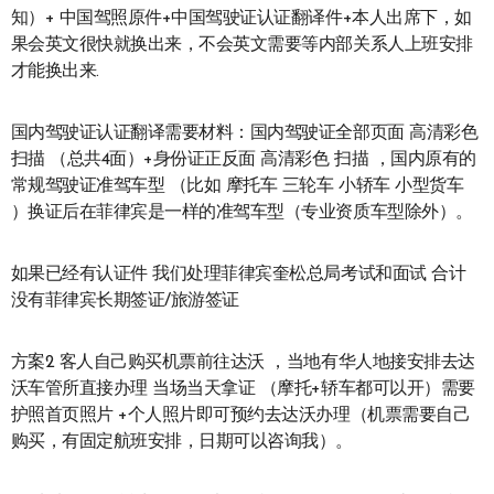
知）+ 中国驾照原件+中国驾驶证认证翻译件+本人出席下，如
果会英文很快就换出来，不会英文需要等内部关系人上班安排
才能换出来.
国内驾驶证认证翻译需要材料：国内驾驶证全部页面 高清彩色
扫描 （总共4面）+身份证正反面 高清彩色 扫描 ，国内原有的
常规驾驶证准驾车型 （比如 摩托车 三轮车 小轿车 小型货车
）换证后在菲律宾是一样的准驾车型（专业资质车型除外）。
如果已经有认证件 我们处理菲律宾奎松总局考试和面试 合计
没有菲律宾长期签证/旅游签证
方案2 客人自己购买机票前往达沃 ，当地有华人地接安排去达
沃车管所直接办理 当场当天拿证 （摩托+轿车都可以开）需要
护照首页照片 +个人照片即可预约去达沃办理（机票需要自己
购买，有固定航班安排，日期可以咨询我）。