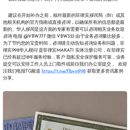
建议在开始补办之前，核对最新的菲律宾
移民
局（BI）或其
他相关机构的官方指南或直接
咨询
，以确保所有的信息都是最
新的。华人
移民
是这方面的专家有需要可以
咨询
相关业务欢迎
咨询
电报 @VBW777 微信 VBW333 由于业务
咨询
量比较多，
为了节约您的宝贵时间，
咨询
请主动告知
咨询
业务和问题，菲
律宾998华人
顾问
是菲律宾MAKATI 实体注册公司，在菲律宾
已经有超过18年服务经验，客户 隐私安全保护服务可靠，业务
提交可以安排工作人员上门取件或前往我们办公室提交 。 欢迎
注我们电报TG频道
https://t.me/flbym998
获取更多资讯案例
分享。