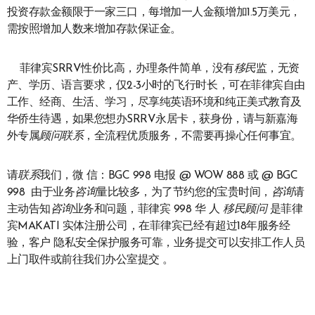
投资存款金额限于一家三口，每增加一人金额增加1.5万美元，
需按照增加人数来增加存款保证金。
菲律宾SRRV性价比高，办理条件简单，没有
移民
监，无资
产、学历、语言要求，仅2-3小时的飞行时长，可在菲律宾自由
工作、经商、生活、学习，尽享纯英语环境和纯正美式教育及
华侨生待遇，如果您想办SRRV永居卡，获身份，请与新嘉海
外专属
顾问
联系
，全流程优质服务，不需要再操心任何事宜。
请
联系
我们，微 信：BGC 998 电报 @ WOW 888 或 @ BGC
998 由于业务
咨询
量比较多，为了节约您的宝贵时间，
咨询
请
主动告知
咨询
业务和问题，菲律宾 998 华 人
移民
顾问
是菲律
宾MAKATI 实体注册公司，在菲律宾已经有超过18年服务经
验，客户 隐私安全保护服务可靠，业务提交可以安排工作人员
上门取件或前往我们办公室提交 。