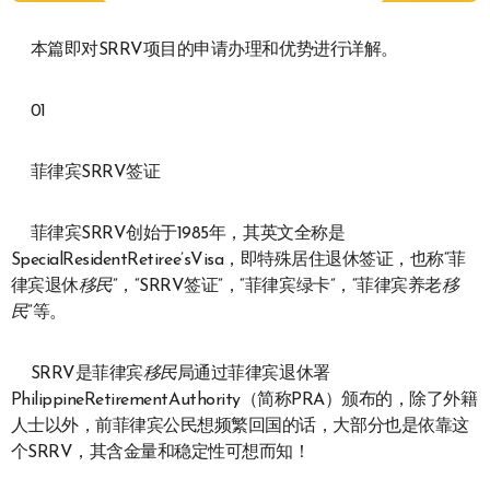
本篇即对SRRV项目的申请办理和优势进行详解。
01
菲律宾SRRV签证
菲律宾SRRV创始于1985年，其英文全称是
SpecialResidentRetiree’sVisa，即特殊居住退休签证，也称“菲
律宾退休
移民
”，“SRRV签证”，“菲律宾绿卡”，“菲律宾养老
移
民
”等。
SRRV是菲律宾
移民
局通过菲律宾退休署
PhilippineRetirementAuthority（简称PRA）颁布的，除了外籍
人士以外，前菲律宾公民想频繁回国的话，大部分也是依靠这
个SRRV，其含金量和稳定性可想而知！