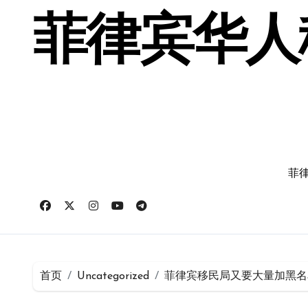
跳
转
菲律宾华人移
到
内
容
菲律
首页
Uncategorized
菲律宾移民局又要大量加黑名单