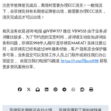
注意学签降签完成后，离境时需要办理ECC清关！一般情况
下，在菲律宾持有长期签证降签出境，都需要办理ECC清关，
清关完成后才可以出境！
相关业务欢迎
咨询
电报 @VBW777 微信 VBW333 由于业务
咨
询
量比较多，为了节约您的宝贵时间，
咨询
请主动告知
咨询
业
务和问题，菲律宾998华人
顾问
是菲律宾MAKATI 实体注册公
司，在菲律宾已经有超过18年服务经验，客户 隐私安全保护服
务可靠，业务提交可以安排工作人员上门取件或前往我们办公
室提交 。 欢迎注我们电报TG频道
https://t.me/flbym998
获取
更多资讯案例分享。
文
菲律宾长期签证在什么情
菲律宾博彩工签如何快速