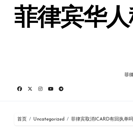
跳
转
菲律宾华人移
到
内
容
菲律
首页
Uncategorized
菲律宾取消ICARD有回执单