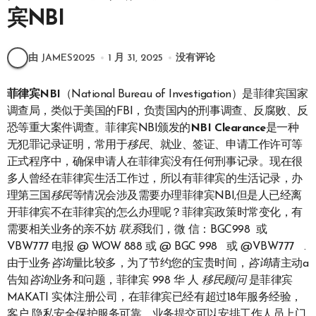
宾NBI
由 JAMES2025
1 月 31, 2025
没有评论
菲律宾NBI
（National Bureau of Investigation）是菲律宾国家
调查局，类似于美国的FBI，负责国内的刑事调查、反腐败、反
恐等重大案件调查。菲律宾NBI颁发的
NBI Clearance
是一种
无犯罪记录证明，常用于
移民
、就业、签证、申请工作许可等
正式程序中，确保申请人在菲律宾没有任何刑事记录。现在很
多人曾经在菲律宾生活工作过，所以有菲律宾的生活记录，办
理第三国
移民
等情况会涉及需要办理菲律宾NBI,但是人已经离
开菲律宾不在菲律宾的怎么办理呢？菲律宾政策时常变化，有
需要相关业务的亲不妨
联系
我们，微 信：BGC998 或
VBW777 电报 @ WOW 888 或 @ BGC 998 或 @VBW777 .
由于业务
咨询
量比较多，为了节约您的宝贵时间，
咨询
请主动a
告知
咨询
业务和问题，菲律宾 998 华 人
移民
顾问
是菲律宾
MAKATI 实体注册公司，在菲律宾已经有超过18年服务经验，
客户 隐私安全保护服务可靠，业务提交可以安排工作人员上门