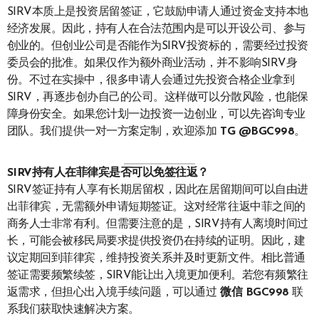
SIRV本质上是投资居留签证，它鼓励申请人通过资金支持本地
经济发展。因此，持有人在合法范围内是可以开设公司、参与
创业的。但创业公司是否能作为SIRV投资标的，需要经过投资
委员会的批准。如果仅作为额外商业活动，并不影响SIRV身
份。不过在实操中，很多申请人会通过先投资合格企业拿到
SIRV，再逐步创办自己的公司。这样做可以分散风险，也能保
障身份安全。如果您计划一边投资一边创业，可以先咨询专业
团队。我们提供一对一方案定制，欢迎添加
TG @BGC998
。
SIRV持有人在菲律宾是否可以免签往返？
SIRV签证持有人享有长期居留权，因此在居留期间可以自由进
出菲律宾，无需额外申请短期签证。这对经常往返中菲之间的
商务人士非常有利。但需要注意的是，SIRV持有人离境时间过
长，可能会被移民局要求提供投资仍在持续的证明。因此，建
议定期回到菲律宾，维持投资关系并及时更新文件。相比普通
签证需要频繁续签，SIRV能让出入境更加便利。若您有频繁往
返需求，但担心出入境手续问题，可以通过
微信 BGC998
联
系我们获取快速解决方案。