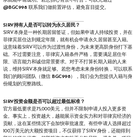
承就能申请成功。若您担心背景不符合，可以先通过
@BGC998
联系我们做前置评估，避免盲目提交。
SIRV持有人是否可以转为永久居民？
SIRV本身是一种长期居留签证，但如果申请人持续投资，并在
菲律宾居住达到规定年限，就有机会申请永久居留甚至入籍。
这意味着SIRV可以作为过渡性身份，为未来更高阶身份打下基
础。不过需要注意，菲律宾入籍条件严格，需要满足居住年
限、语言能力和诚信背景要求。对于不打算长期入籍的人来
说，维持SIRV本身就足够。若您考虑未来身份转换，可以联系
我们的顾问团队（微信
BGC998
），我们会为您提供入籍与身
份规划的完整路线。
SIRV投资金额是否可以超过最低标准？
官方最低要求是75,000美元，但并不限制申请人投入更多资
金。事实上，投资越大，越能展示资金实力和对菲律宾经济的
贡献，这在某些情况下会加快审批速度。有些申请人选择超过
100万美元的大额投资项目，不仅获得了SIRV身份，还能得到