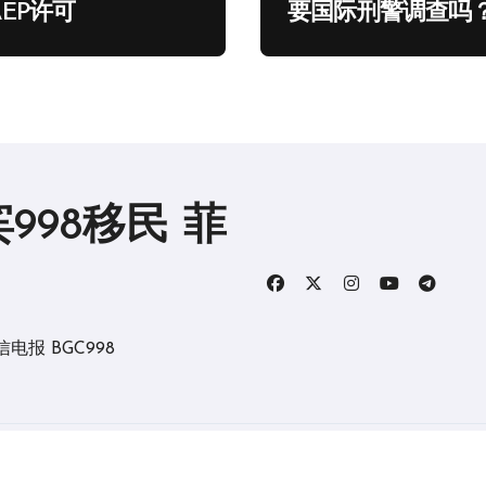
EP许可
要国际刑警调查吗
998移民 菲
报 BGC998
版权所有2019。 保留所有权利。
|
BlogData
，由
Themeansar