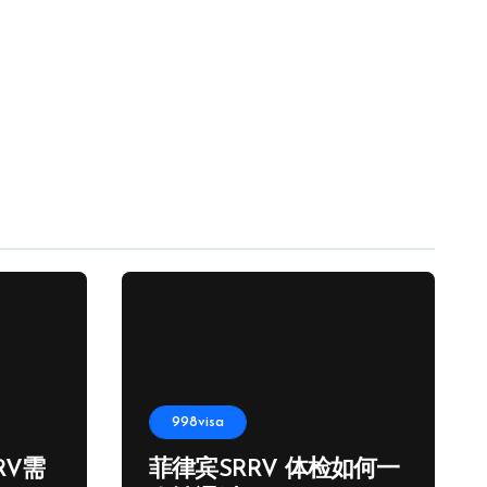
998visa
RV需
菲律宾SRRV 体检如何一