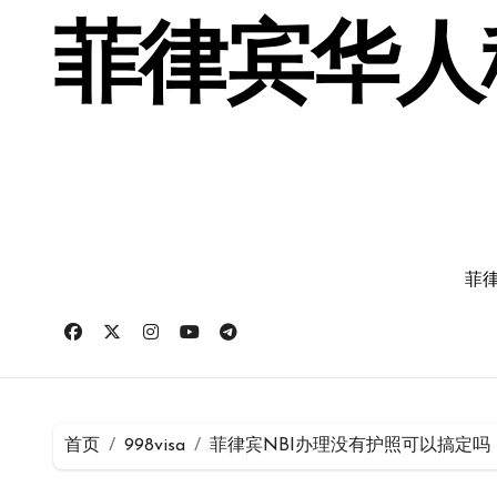
跳
转
菲律宾华人移
到
内
容
菲律
首页
998visa
菲律宾NBI办理没有护照可以搞定吗