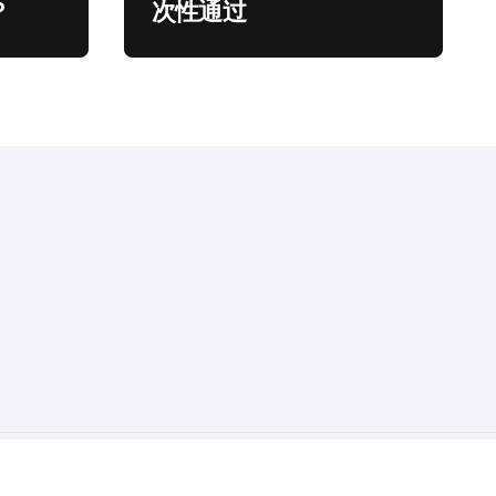
？
次性通过
。