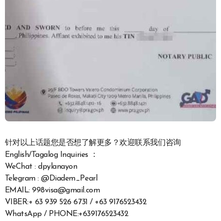
针对以上话题您是否想了解更多？欢迎联系我们咨询
English/Tagalog Inquiries ：
WeChat : dpylanayon
Telegram : @Diadem_Pearl
EMAIL: 998visa@gmail.com
VIBER:+ 63 939 526 6731 / +63 9176523432
WhatsApp / PHONE:+639176523432