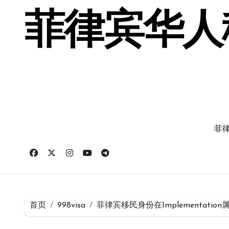
跳
转
菲律宾华人移
到
内
容
菲律
首页
998visa
菲律宾移民身份在Implementatio