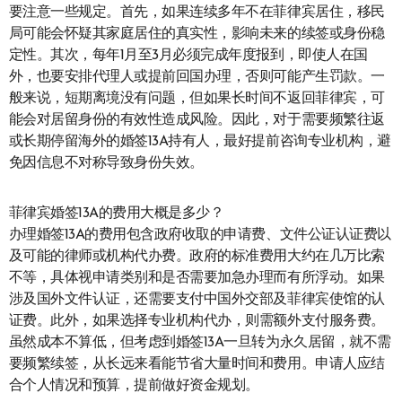
要注意一些规定。首先，如果连续多年不在菲律宾居住，移民
局可能会怀疑其家庭居住的真实性，影响未来的续签或身份稳
定性。其次，每年1月至3月必须完成年度报到，即使人在国
外，也要安排代理人或提前回国办理，否则可能产生罚款。一
般来说，短期离境没有问题，但如果长时间不返回菲律宾，可
能会对居留身份的有效性造成风险。因此，对于需要频繁往返
或长期停留海外的婚签13A持有人，最好提前咨询专业机构，避
免因信息不对称导致身份失效。
菲律宾婚签13A的费用大概是多少？
办理婚签13A的费用包含政府收取的申请费、文件公证认证费以
及可能的律师或机构代办费。政府的标准费用大约在几万比索
不等，具体视申请类别和是否需要加急办理而有所浮动。如果
涉及国外文件认证，还需要支付中国外交部及菲律宾使馆的认
证费。此外，如果选择专业机构代办，则需额外支付服务费。
虽然成本不算低，但考虑到婚签13A一旦转为永久居留，就不需
要频繁续签，从长远来看能节省大量时间和费用。申请人应结
合个人情况和预算，提前做好资金规划。