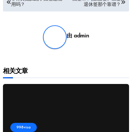
用吗？
退休签那个靠谱？
章
导
航
由
admin
相关文章
998visa