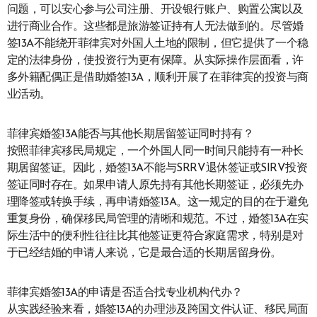
问题，可以安心参与公司注册、开设银行账户、购置公寓以及
进行商业合作。这些都是旅游签证持有人无法做到的。尽管婚
签13A不能绕开菲律宾对外国人土地的限制，但它提供了一个稳
定的法律身份，使投资行为更有保障。从实际操作层面看，许
多外籍配偶正是借助婚签13A，顺利开展了在菲律宾的投资与商
业活动。
菲律宾婚签13A能否与其他长期居留签证同时持有？
按照菲律宾移民局规定，一个外国人同一时间只能持有一种长
期居留签证。因此，婚签13A不能与SRRV退休签证或SIRV投资
签证同时存在。如果申请人原先持有其他长期签证，必须先办
理降签或转换手续，再申请婚签13A。这一规定的目的在于避免
重复身份，确保移民局管理的清晰和规范。不过，婚签13A在实
际生活中的便利性往往比其他签证更符合家庭需求，特别是对
于已经结婚的申请人来说，它是最合适的长期居留身份。
菲律宾婚签13A的申请是否适合找专业机构代办？
从实践经验来看，婚签13A的办理涉及跨国文件认证、移民局面