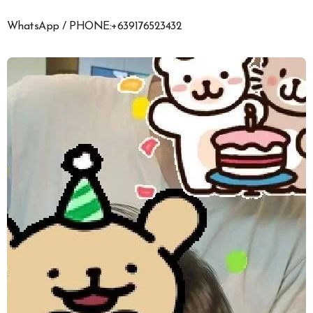
WhatsApp / PHONE:+639176523432