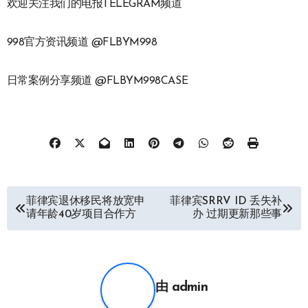
欢迎关注我们的电报TELEGRAM频道
998官方资讯频道 @FLBYM998
日常案例分享频道 @FLBYM998CASE
文
菲律宾退休移民将放宽申
菲律宾SRRV ID 丢失补
请年龄40岁项目合作方
办 过期更新那些事
章
导
航
由
admin