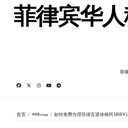
跳
转
菲律宾华人移
到
内
容
菲律
首页
998visa
如何免费办理菲律宾退休移民SRRV