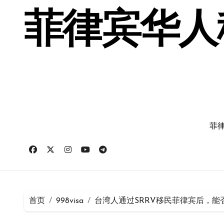
跳
转
菲律宾华人移
到
内
容
菲律
首页
998visa
台湾人通过SRRV移民菲律宾后，